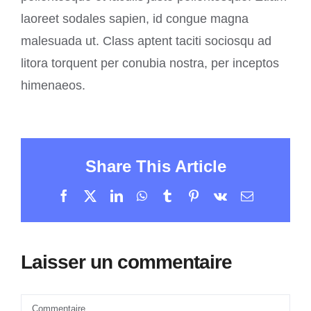
laoreet sodales sapien, id congue magna
malesuada ut. Class aptent taciti sociosqu ad
litora torquent per conubia nostra, per inceptos
himenaeos.
Share This Article
Facebook
X
LinkedIn
WhatsApp
Tumblr
Pinterest
Vk
Email
Laisser un commentaire
Commentaire