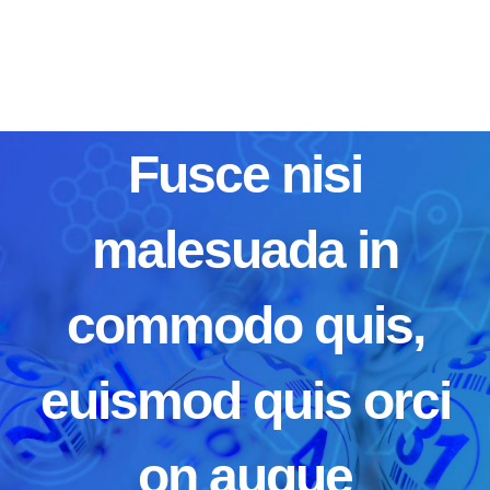
Passer
au
contenu
Fusce nisi
malesuada in
commodo quis,
euismod quis orci
on augue